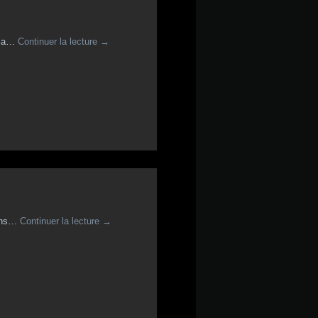
r la…
Continuer la lecture
→
dans…
Continuer la lecture
→