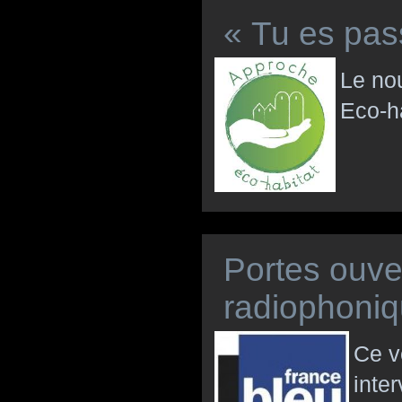
« Tu es pass
Le nou
Eco-h
Portes ouver
radiophoniq
Ce v
inte