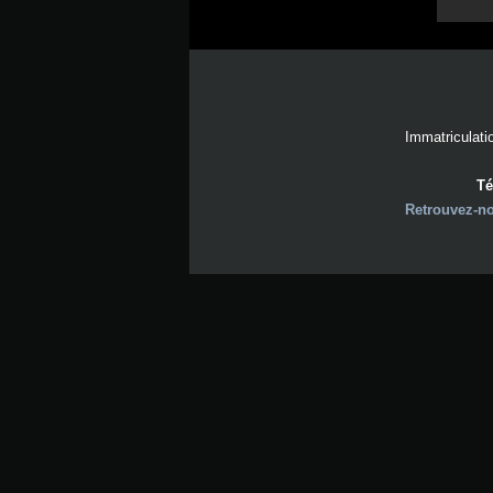
Immatriculati
Té
Retrouvez-n