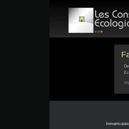
Fa
De
Ec
ht
Immatriculati