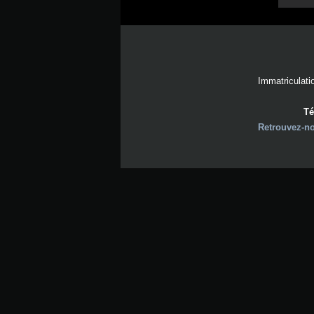
Immatriculati
Té
Retrouvez-n